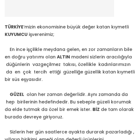
TÜRKİYE
’mizin ekonomisine büyük değer katan kıymetli
KUYUMCU
işverenimiz;
En ince işçilikle meydana gelen, en zor zamanların bile
en doğru yatırımı olan
ALTIN
madeni sizlerin aracılığıyla
düğünlerin vazgeçilmez takısı, özellikle kadınlarımızın
da en çok tercih ettiği güzelliğe güzellik katan kıymetli
bir süs eşyasıdır.
GÜZEL
olan her zaman değerlidir. Aynı zamanda da
hep birilerinin hedefindedir. Bu sebeple güzeli korumak
da elde tutmak da özel bir emek ister.
BİZ
de tam olarak
burada devreye giriyoruz.
Sizlerin her gün saatlerce ayakta durarak pazarladığı ,
yılların birikimi, emeği olan değerli ürünlerini,