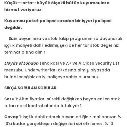
Küçük--orta--büyük ölçekli bütün kuyumculara
hizmet veriyoruz.
Kuyumcu paket poliçesi sıradan bir işyeri poliçesi
değildir.
Sizin beyanınıza ve stok takip programınıza dayanarak
işçilik maliyeti dahil edilmiş şekilde her tür stok değeriniz
teminat altına alınır.
Lloyds of London
sendikası ve A+ ve A Class Security List
mensubu Underwriter’ları arkasına almış, piyasada
bulabileceğiniz en iyi poliçeye sahip olursunuz.
SIKÇA SORULAN SORULAR
Soru 1:
Altın fiyatları sürekli değişirken beyan edilen stok
tutarı nasıl kontrol altında tutuluyor?
Cevap 1
: İşçilik dahil ederek beyan ettiğiniz mallarınızın %
10’a kadar gerçekleşen değişimleri sizi etkilemez. % 10