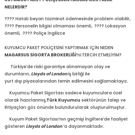
NELERDİR?
???? Hatalı beyan tazminat ödemesinde problem olabilir,
???? Personelin bilgisi olmaması önemli, ???? Lokasyon
önemli, ???? Poliçe İngilizce
KUYUMCU PAKET POLİÇESİNİ YAPTIRMAK İÇİN NEDEN
MAGARSUS SİGORTA BROKERLİĞİ’
ni
TERCİH ETMELİYİM?
Türkiye’de riski garantiye alınamayan olay ve
durumların,
Lloyds of London
iş birliği ile
yurt dışı piyasalarından temin edilmesini sağlamaktayız.
Kuyumcu Paket Sigortası sadece kuyumculara özel
olarak hazırlanmış,
Türk Kuyumcu
sektörünün talep ve
ihtiyaçları göz önünde bulundurularak oluşturulmuştur.
Kuyum Paket Sigortası’nın geçmişi İngiltere’de faaliyet
gösteren
Lloyds of London
‘a dayanmaktadır.