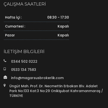
ÇALIŞMA SAATLERI
Hafta İçi :
08:30 - 17:30
Cumartesi :
Kapalı
Pazar
Kapalı
İLETIŞIM BILGILERI
0344 502 0222
0533 134 7583
info@magarsusbrokerlik.com
Üngüt Mah. Prof. Dr. Necmettin Erbakan Blv. Adalet
Park No:133 Kat:3 No:29 Onikişubat Kahramanmaraş /
TÜRKİYE