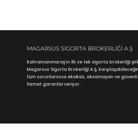
MAGARSUS SIGORTA BROKERLIĞI A.Ş
Kahramanmaraş'ın ilk ve tek sigorta brokerliği şirk
Magarsus Sigorta Brokerliği A.Ş, karşılaşabileceğin
tüm sorunlarınıza eksiksiz, aksamayan ve güvenli
hizmet garantisi veriyor.
© Magarsus Sigorta Brokerliği | Magarsus Sigorta Br