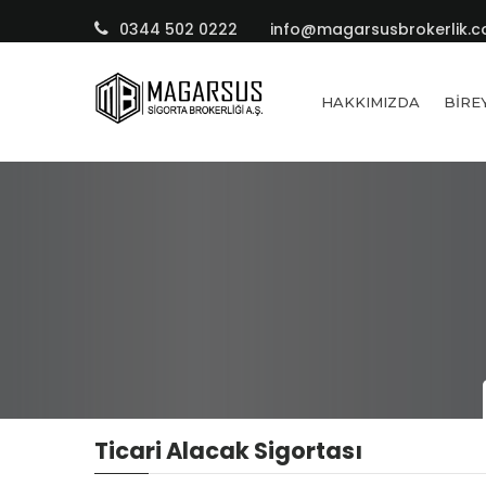
0344 502 0222
info@magarsusbrokerlik.
HAKKIMIZDA
BIRE
Ticari Alacak Sigortası