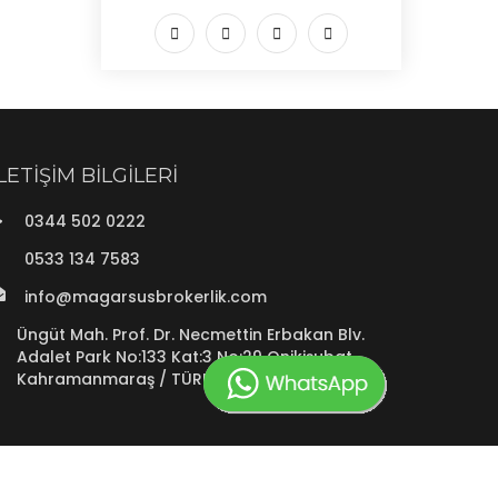
İLETIŞIM BILGILERI
0344 502 0222
0533 134 7583
info@magarsusbrokerlik.com
Üngüt Mah. Prof. Dr. Necmettin Erbakan Blv.
Adalet Park No:133 Kat:3 No:29 Onikişubat
Kahramanmaraş / TÜRKİYE