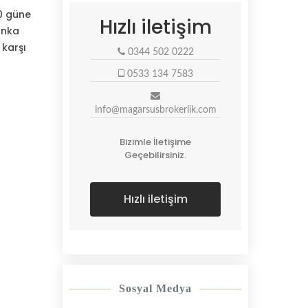
80 güne
Hızlı iletişim
anka
 karşı
0344 502 0222
0533 134 7583
info@magarsusbrokerlik.com
Bizimle İletişime
Geçebilirsiniz.
Hızlı iletişim
Sosyal Medya