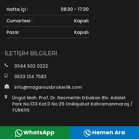
Hafta İçi :
08:30 - 17:30
Cumartesi :
Kapalı
Pazar
Kapalı
İLETIŞIM BILGILERI
0344 502 0222
0533 134 7583
info@magarsusbrokerlik.com
Üngüt Mah. Prof. Dr. Necmettin Erbakan Blv. Adalet
Park No:133 Kat:3 No:29 Onikişubat Kahramanmaraş /
TÜRKİYE
WhatsApp
Hemen Ara